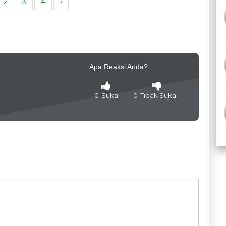
2
3
4
›
Apa Reaksi Anda?
0
Suka
0
Tidak Suka